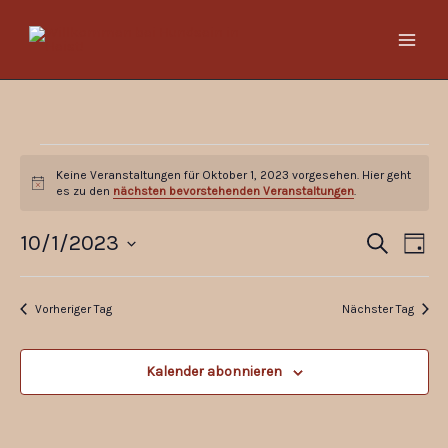
Zum
Inhalt
springen
Veranstaltungen
Keine Veranstaltungen für Oktober 1, 2023 vorgesehen. Hier geht
für
Hinweis
es zu den
nächsten bevorstehenden Veranstaltungen
.
Oktober
1,
10/1/2023
Veranstaltu
Vera
Suche
Tag
2023
Such-
Ansi
Datum
und
Navi
wählen.
Vorheriger Tag
Nächster Tag
Ansichtenna
Kalender abonnieren