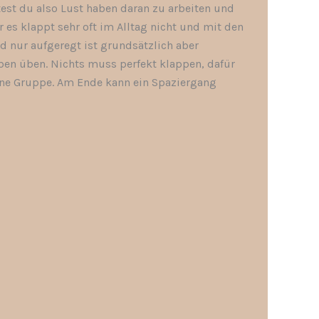
est du also Lust haben daran zu arbeiten und
es klappt sehr oft im Alltag nicht und mit den
nd nur aufgeregt ist grundsätzlich aber
üben üben. Nichts muss perfekt klappen, dafür
eine Gruppe. Am Ende kann ein Spaziergang